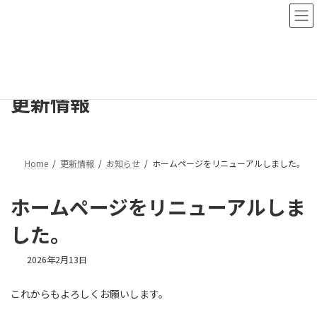
コ
ナ
ン
ビ
テ
ゲ
ン
ー
ツ
シ
へ
ョ
ス
ン
更新情報
キ
に
ッ
移
プ
動
Home
更新情報
お知らせ
ホームページをリニューアルしました。
ホームページをリニューアルしま
した。
2026年2月13日
これからもよろしくお願いします。