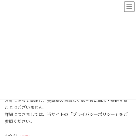
コ
ナ
ン
ビ
テ
ゲ
ン
ー
ツ
シ
へ
ョ
ス
ン
お問い合わせ
キ
に
ッ
移
プ
動
Home
お問い合わせ
当クラブに興味をお持ちいただきありがとうございます。
お問い合わせいただきました内容は、弊社の掲げる個人情報保護
方針に沿って管理し、会員様の同意なく第三者に開示・提供する
ことはございません。
詳細につきましては、当サイトの「プライバシーポリシー」をご
参照ください。